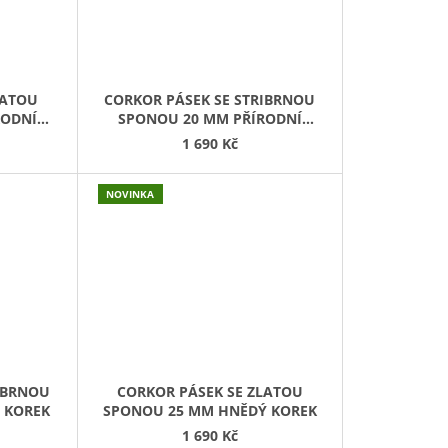
LATOU
CORKOR PÁSEK SE STRIBRNOU
RODNÍ
SPONOU 20 MM PŘÍRODNÍ
KOREK
1 690 Kč
NOVINKA
IBRNOU
CORKOR PÁSEK SE ZLATOU
 KOREK
SPONOU 25 MM HNĚDÝ KOREK
1 690 Kč