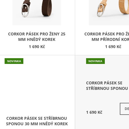
S
P
R
O
D
CORKOR PÁSEK PRO ŽENY 25
CORKOR PÁSEK PRO Ž
MM HNĚDÝ KOREK
MM PŘÍRODNÍ KO
U
1 690 Kč
1 690 Kč
K
T
NOVINKA
NOVINKA
Ů
CORKOR PÁSEK SE
STŘÍBRNOU SPONOU 
MM ČERNÝ KOREK
DE
1 690 Kč
CORKOR PÁSEK SE STŘÍBRNOU
SPONOU 30 MM HNĚDÝ KOREK