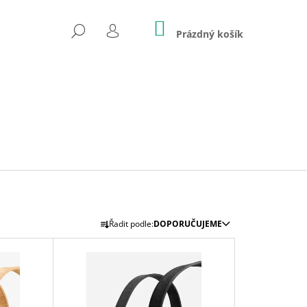
NÁKUPNÍ
HLEDAT
KOŠÍK
Prázdný košík
PŘIHLÁŠENÍ
Ř
Řadit podle:
DOPORUČUJEME
A
Z
E
 KORKOVÁ TAŠKA
N