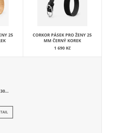
Í
P
R
O
D
ENY 25
CORKOR PÁSEK PRO ŽENY 25
U
REK
MM ČERNÝ KOREK
K
1 690 Kč
T
Ů
30
TAIL