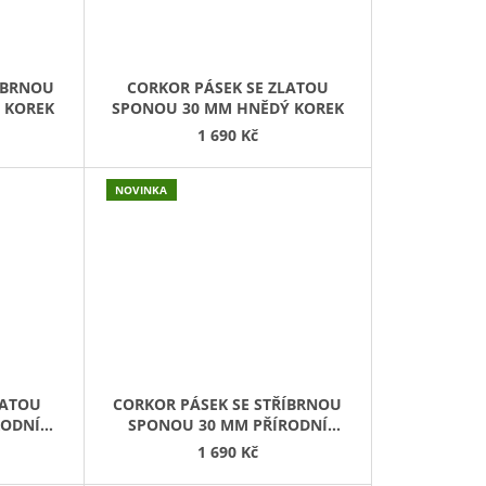
ÍBRNOU
CORKOR PÁSEK SE ZLATOU
 KOREK
SPONOU 30 MM HNĚDÝ KOREK
1 690 Kč
NOVINKA
LATOU
CORKOR PÁSEK SE STŘÍBRNOU
RODNÍ
SPONOU 30 MM PŘÍRODNÍ
KOREK
1 690 Kč