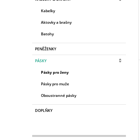
S
A
kategorie
1 690 Kč
T
T
Kabelky
E
R
G
Aktovky a brašny
A
O
R
N
Batohy
I
N
E
Í
PENĚŽENKY
P
PÁSKY
A
N
Pásky pro ženy
E
Pásky pro muže
L
Oboustranné pásky
DOPLŇKY