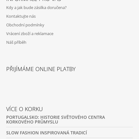
P
Kdy a jak bude zásilka doručena?
A
Kontaktujte nás
T
Obchodní podmínky
Í
Vrácení zboží a reklamace
Náš příběh
PŘIJÍMÁME ONLINE PLATBY
VÍCE O KORKU
PORTUGALSKO: HISTORIE SVĚTOVÉHO CENTRA
KORKOVÉHO PRŮMYSLU
SLOW FASHION INSPIROVANÁ TRADICÍ