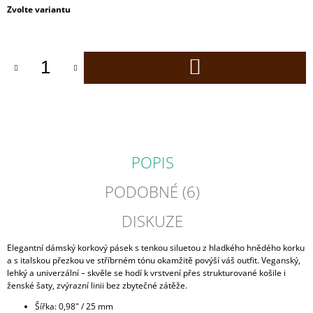
Měrná
Zvolte variantu
J
cena:
E
M
E
DO
KOŠÍKU
CORKOR
CROSS
DÁMSKÁ
KORKOVÁ
KABELKA
ČERNÁ
POPIS
2
190
Kč
PODOBNÉ (6)
DISKUZE
Elegantní dámský korkový pásek s tenkou siluetou z hladkého hnědého korku
a s italskou přezkou ve stříbrném tónu okamžitě povýší váš outfit. Veganský,
lehký a univerzální – skvěle se hodí k vrstvení přes strukturované košile i
ženské šaty, zvýrazní linii bez zbytečné zátěže.
Šířka: 0,98" / 25 mm