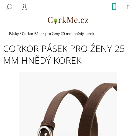
K
Přejít
NÁKUP
M
HLEDAT
na
KOŠÍK
O
PŘIHLÁŠENÍ
ZPĚT
ZPĚT
obsah
Š
Í
C
K
Domů
Pásky
/
Corkor Pásek pro ženy 25 mm hnědý korek
O
CORKOR PÁSEK PRO ŽENY 25
P
O
MM HNĚDÝ KOREK
T
Ř
E
B
U
J
E
T
E
N