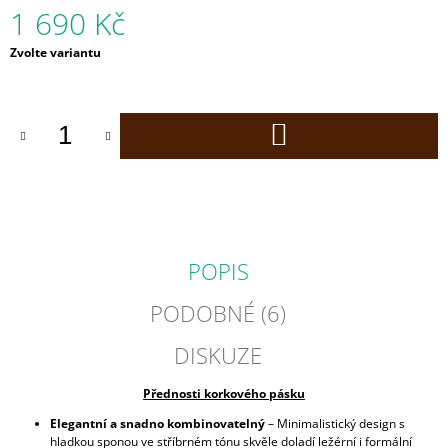
1 690 Kč
J
E
Měrná
Zvolte variantu
M
cena:
E
CORKOR
DO
COIN
KOŠÍKU
KORKOVÁ
PENĚŽENKA
2
190
Kč
POPIS
PODOBNÉ (6)
DISKUZE
Přednosti korkového pásku
Elegantní a snadno kombinovatelný
– Minimalistický design s
hladkou sponou ve stříbrném tónu skvěle doladí ležérní i formální