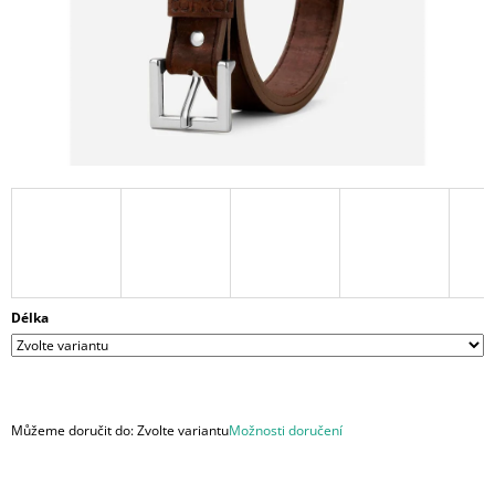
A
J
Í
T
?
HLEDAT
Délka
D
O
P
O
R
Můžeme doručit do:
Zvolte variantu
Možnosti doručení
U
Č
U