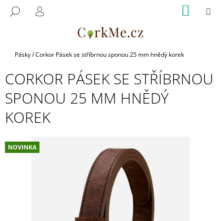
K
Přejít
NÁKUP
M
HLEDAT
na
KOŠÍK
O
PŘIHLÁŠENÍ
ZPĚT
ZPĚT
obsah
Š
Í
C
K
Domů
Pásky
/
Corkor Pásek se stříbrnou sponou 25 mm hnědý korek
O
CORKOR PÁSEK SE STŘÍBRNOU
P
O
SPONOU 25 MM HNĚDÝ
T
KOREK
Ř
E
B
NOVINKA
U
J
E
T
E
N