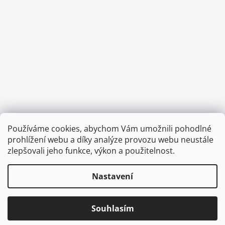
Facebook
Instagram
Používáme cookies, abychom Vám umožnili pohodlné
prohlížení webu a díky analýze provozu webu neustále
zlepšovali jeho funkce, výkon a použitelnost.
Nastavení
© 2026 Corkme.cz. Všechna práva vyhrazena.
Upravit nastavení cookies
Odstoupit od smlouvy
Souhlasím