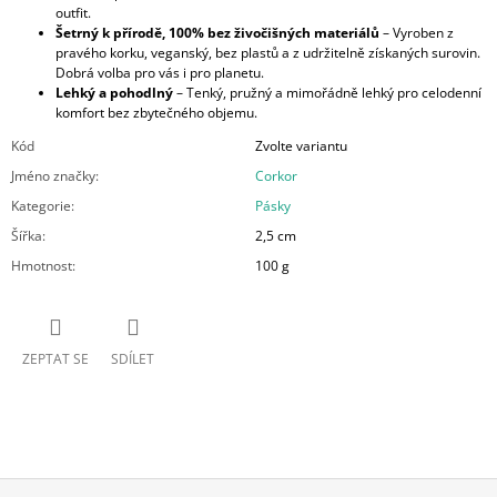
outfit.
Šetrný k přírodě, 100% bez živočišných materiálů
– Vyroben z
pravého korku, veganský, bez plastů a z udržitelně získaných surovin.
Dobrá volba pro vás i pro planetu.
Lehký a pohodlný
– Tenký, pružný a mimořádně lehký pro celodenní
komfort bez zbytečného objemu.
Kód
Zvolte variantu
Jméno značky
:
Corkor
Kategorie
:
Pásky
Šířka
:
2,5 cm
Hmotnost
:
100 g
ZEPTAT SE
SDÍLET