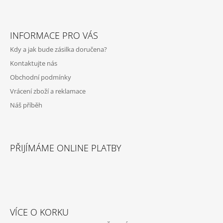
Z
Á
INFORMACE PRO VÁS
P
Kdy a jak bude zásilka doručena?
A
Kontaktujte nás
T
Obchodní podmínky
Í
Vrácení zboží a reklamace
Náš příběh
PŘIJÍMÁME ONLINE PLATBY
VÍCE O KORKU