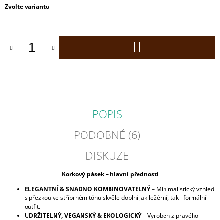
Měrná
Zvolte variantu
J
cena:
E
M
E
DO
KOŠÍKU
CORK
TOTE
BAG
KORKOVÁ
TAŠKA
4
POPIS
190
Kč
PODOBNÉ (6)
DISKUZE
Korkový pásek – hlavní přednosti
ELEGANTNÍ & SNADNO KOMBINOVATELNÝ
– Minimalistický vzhled
s přezkou ve stříbrném tónu skvěle doplní jak ležérní, tak i formální
outfit.
UDRŽITELNÝ, VEGANSKÝ & EKOLOGICKÝ
– Vyroben z pravého