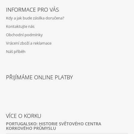
Á
INFORMACE PRO VÁS
P
Kdy a jak bude zásilka doručena?
A
Kontaktujte nás
T
Obchodní podmínky
Í
Vrácení zboží a reklamace
Náš příběh
PŘIJÍMÁME ONLINE PLATBY
VÍCE O KORKU
PORTUGALSKO: HISTORIE SVĚTOVÉHO CENTRA
KORKOVÉHO PRŮMYSLU