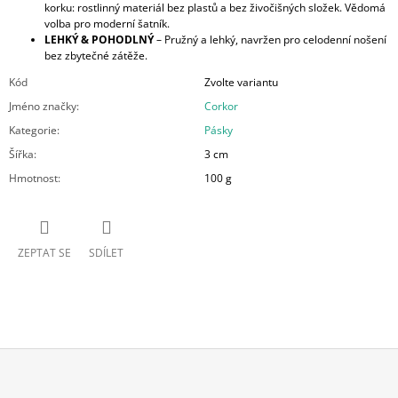
korku: rostlinný materiál bez plastů a bez živočišných složek. Vědomá
volba pro moderní šatník.
LEHKÝ & POHODLNÝ
– Pružný a lehký, navržen pro celodenní nošení
bez zbytečné zátěže.
Kód
Zvolte variantu
Jméno značky
:
Corkor
Kategorie
:
Pásky
Šířka
:
3 cm
Hmotnost
:
100 g
ZEPTAT SE
SDÍLET
Z