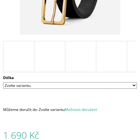
A
J
Í
T
?
HLEDAT
Délka
D
O
P
Můžeme doručit do:
Zvolte variantu
Možnosti doručení
O
R
U
1 690 Kč
Č
U