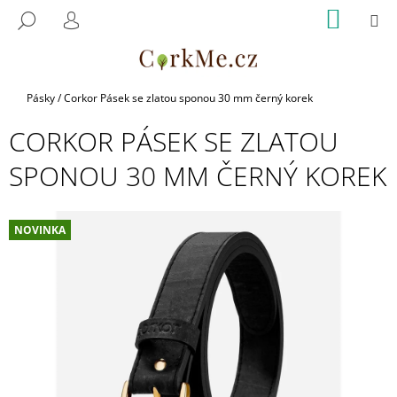
K
Přejít
NÁKUP
M
HLEDAT
na
KOŠÍK
O
PŘIHLÁŠENÍ
ZPĚT
ZPĚT
obsah
Š
Í
C
K
Domů
Pásky
/
Corkor Pásek se zlatou sponou 30 mm černý korek
O
CORKOR PÁSEK SE ZLATOU
P
O
SPONOU 30 MM ČERNÝ KOREK
T
Ř
E
NOVINKA
B
U
J
E
T
E
N