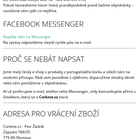
Pokud nezvedneme hovor hned, pravděpodobně právě balíme objednávky –
A
zavoláme vám zpět co nejdříve.
J
FACEBOOK MESSENGER
Í
T
Napište nám na Messenger
?
Na zprávy odpovídáme stejně rychle jako na e-mail.
PROČ SE NEBÁT NAPSAT
HLEDAT
Jsme malý český e-shop s produkty z portugalského korku a záleží nám na
osobním přístupu. Rádi vám poradíme s výběrem, doporučíme vhodný dárek
nebo vám pomůžeme s objednávkou.
Ať už preferujete e-mail, telefon nebo Messenger, vždy komunikujete přímo s
D
člověkem, který se o
Corkme.cz
stará.
O
P
ADRESA PRO VRÁCENÍ ZBOŽÍ
O
R
U
Corkme.cz - Petr Žádník
Č
Západní 786/35
779 00 Olomouc
U