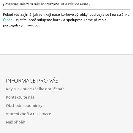
(Prosíme, předem nás kontaktujte, ať o zásilce víme.)
J
E
Pokud vás zajímá, jak vznikají naše korkové výrobky, podívejte se i na stránku
M
O nás
– zjistíte, proč milujeme korek a spolupracujeme přímo s
E
portugalskými výrobci.
CORKOR
CROSS
DÁMSKÁ
KORKOVÁ
KABELKA
ČERNÁ
Z
2
190
Á
Kč
INFORMACE PRO VÁS
P
Kdy a jak bude zásilka doručena?
A
Kontaktujte nás
T
Obchodní podmínky
Í
Vrácení zboží a reklamace
Náš příběh