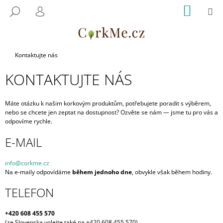
K
Přejít
NÁKUP
M
HLEDAT
na
KOŠÍK
O
PŘIHLÁŠENÍ
ZPĚT
ZPĚT
obsah
Š
Í
C
K
Domů
Kontaktujte nás
O
KONTAKTUJTE NÁS
P
O
T
Máte otázku k našim korkovým produktům, potřebujete poradit s výběrem,
nebo se chcete jen zeptat na dostupnost? Ozvěte se nám — jsme tu pro vás a
Ř
odpovíme rychle.
E
E-MAIL
B
U
info@corkme.cz
J
Na e-maily odpovídáme
během jednoho dne
, obvykle však během hodiny.
E
TELEFON
T
E
+420 608 455 570
N
(ze Slovenska volejte také na +420 608 455 570)