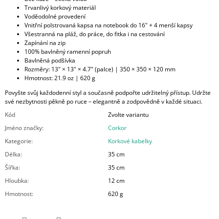
Trvanlivý korkový materiál
Voděodolné provedení
Vnitřní polstrovaná kapsa na notebook do 16" + 4 menší kapsy
Všestranná na pláž, do práce, do fitka i na cestování
Zapínání na zip
100% bavlněný ramenní popruh
Bavlněná podšívka
Rozměry: 13" × 13" × 4.7" (palce) | 350 × 350 × 120 mm
Hmotnost: 21.9 oz | 620 g
Povyšte svůj každodenní styl a současně podpořte udržitelný přístup. Udržte
své nezbytnosti pěkně po ruce – elegantně a zodpovědně v každé situaci.
Kód
Zvolte variantu
Jméno značky
:
Corkor
Kategorie
:
Korkové kabelky
Délka
:
35 cm
Šířka
:
35 cm
Hloubka
:
12 cm
Hmotnost
:
620 g