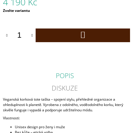
4 190 Kč
J
E
Měrná
Zvolte variantu
cena:
M
E
DO
CORKOR
KOŠÍKU
PÁSEK
SE
ZLATOU
SPONOU
30
MM
ČERNÝ
POPIS
KOREK
1
DISKUZE
690
Kč
Veganská korková tote taška – spojení stylu, přehledné organizace a
ohleduplnosti k planetě. Vyrobena z odolného, voděodolného korku, který
skvěle funguje i vypadá a podporuje udržitelnou módu.
Vlastnosti:
Unisex design pro ženy i muže
Bez kůže – etická volba