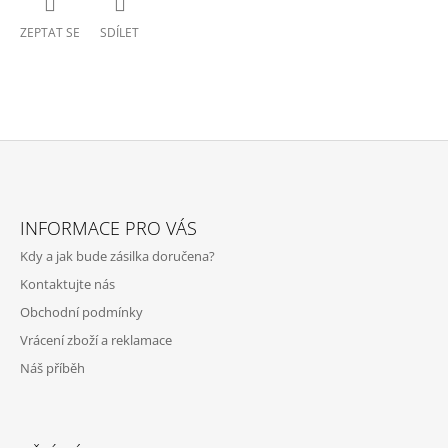
ZEPTAT SE
SDÍLET
Z
Á
INFORMACE PRO VÁS
P
Kdy a jak bude zásilka doručena?
A
Kontaktujte nás
T
Obchodní podmínky
Í
Vrácení zboží a reklamace
Náš příběh