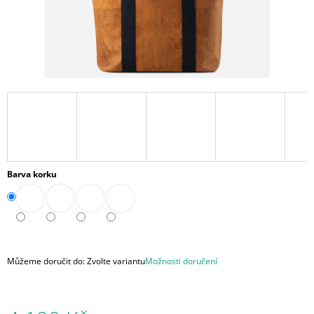
A
J
Í
T
?
HLEDAT
Barva korku
D
O
P
O
Můžeme doručit do:
Zvolte variantu
Možnosti doručení
R
U
Č
U