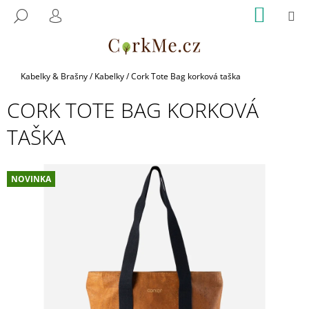
K
Přejít
NÁKUP
M
HLEDAT
na
KOŠÍK
O
PŘIHLÁŠENÍ
ZPĚT
ZPĚT
obsah
Š
Í
C
K
Domů
Kabelky & Brašny
/
Kabelky
/
Cork Tote Bag korková taška
O
CORK TOTE BAG KORKOVÁ
P
O
TAŠKA
T
Ř
E
NOVINKA
B
U
J
E
T
E
N