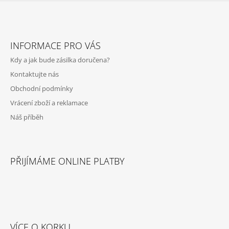
Z
Á
INFORMACE PRO VÁS
P
Kdy a jak bude zásilka doručena?
A
Kontaktujte nás
T
Obchodní podmínky
Í
Vrácení zboží a reklamace
Náš příběh
PŘIJÍMÁME ONLINE PLATBY
VÍCE O KORKU