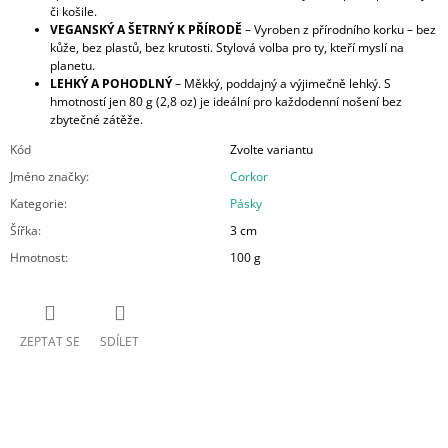
či košile.
VEGANSKÝ A ŠETRNÝ K PŘÍRODĚ
– Vyroben z přírodního korku – bez
kůže, bez plastů, bez krutosti. Stylová volba pro ty, kteří myslí na
planetu.
LEHKÝ A POHODLNÝ
– Měkký, poddajný a výjimečně lehký. S
hmotností jen 80 g (2,8 oz) je ideální pro každodenní nošení bez
zbytečné zátěže.
Kód
Zvolte variantu
Jméno značky
:
Corkor
Kategorie
:
Pásky
Šířka
:
3 cm
Hmotnost
:
100 g
ZEPTAT SE
SDÍLET