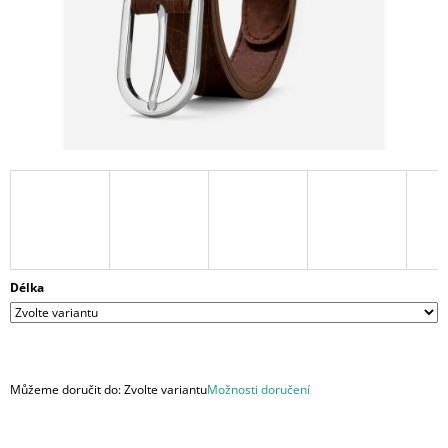
A
J
Í
T
?
HLEDAT
Délka
D
O
P
O
R
Můžeme doručit do:
Zvolte variantu
Možnosti doručení
U
Č
U