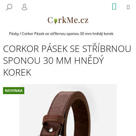
K
Přejít
NÁKUP
M
HLEDAT
na
KOŠÍK
O
PŘIHLÁŠENÍ
ZPĚT
ZPĚT
obsah
Š
Í
C
K
Domů
Pásky
/
Corkor Pásek se stříbrnou sponou 30 mm hnědý korek
O
CORKOR PÁSEK SE STŘÍBRNOU
P
O
SPONOU 30 MM HNĚDÝ
T
KOREK
Ř
E
B
NOVINKA
U
J
E
T
E
N