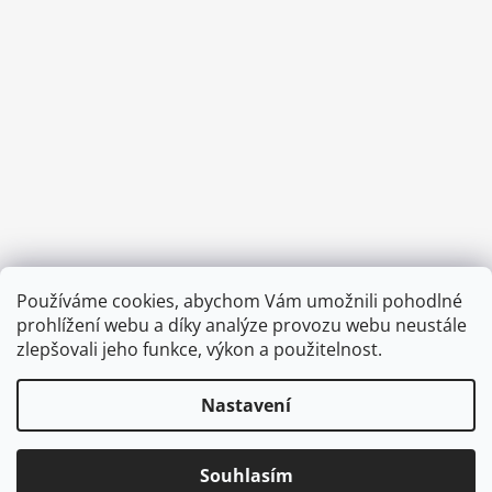
Facebook
Instagram
Používáme cookies, abychom Vám umožnili pohodlné
prohlížení webu a díky analýze provozu webu neustále
zlepšovali jeho funkce, výkon a použitelnost.
Nastavení
© 2026 Corkme.cz. Všechna práva vyhrazena.
Upravit nastavení cookies
Odstoupit od smlouvy
Souhlasím