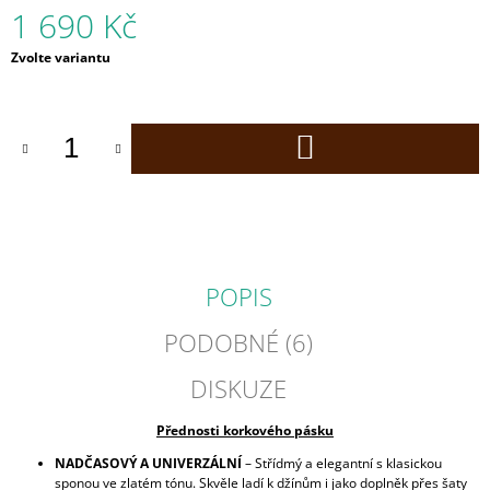
1 690 Kč
J
E
Měrná
Zvolte variantu
M
cena:
E
CORK
DO
BIFOLD
KOŠÍKU
KORKOVÁ
PENĚŽENKA
1
690
Kč
POPIS
PODOBNÉ (6)
DISKUZE
Přednosti korkového pásku
NADČASOVÝ A UNIVERZÁLNÍ
– Střídmý a elegantní s klasickou
sponou ve zlatém tónu. Skvěle ladí k džínům i jako doplněk přes šaty