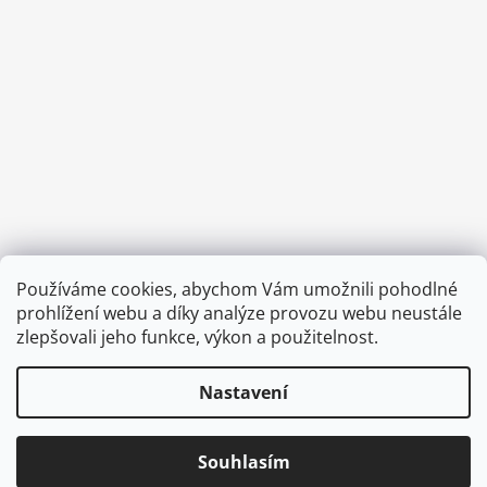
Facebook
Instagram
Používáme cookies, abychom Vám umožnili pohodlné
prohlížení webu a díky analýze provozu webu neustále
zlepšovali jeho funkce, výkon a použitelnost.
Nastavení
© 2026 Corkme.cz. Všechna práva vyhrazena.
Upravit nastavení cookies
Odstoupit od smlouvy
Souhlasím