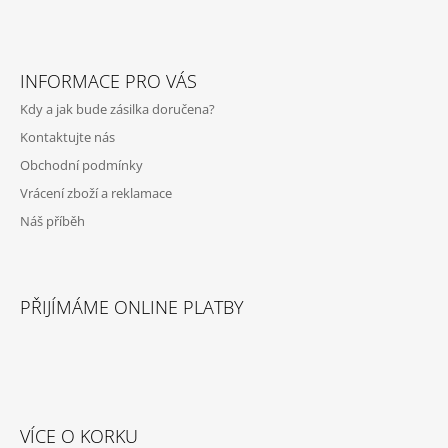
Z
Á
INFORMACE PRO VÁS
P
Kdy a jak bude zásilka doručena?
A
Kontaktujte nás
T
Obchodní podmínky
Í
Vrácení zboží a reklamace
Náš příběh
PŘIJÍMÁME ONLINE PLATBY
VÍCE O KORKU