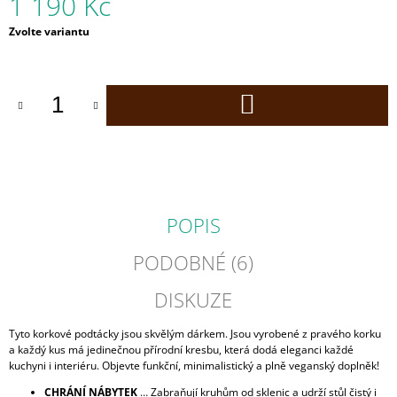
1 190 Kč
J
E
Měrná
Zvolte variantu
cena:
M
E
DO
CORKOR
KOŠÍKU
PÁSEK
SE
ZLATOU
SPONOU
30
MM
ČERNÝ
POPIS
KOREK
1
PODOBNÉ (6)
690
Kč
DISKUZE
Tyto korkové podtácky jsou skvělým dárkem. Jsou vyrobené z pravého korku
a každý kus má jedinečnou přírodní kresbu, která dodá eleganci každé
kuchyni i interiéru. Objevte funkční, minimalistický a plně veganský doplněk!
CHRÁNÍ NÁBYTEK
… Zabraňují kruhům od sklenic a udrží stůl čistý i