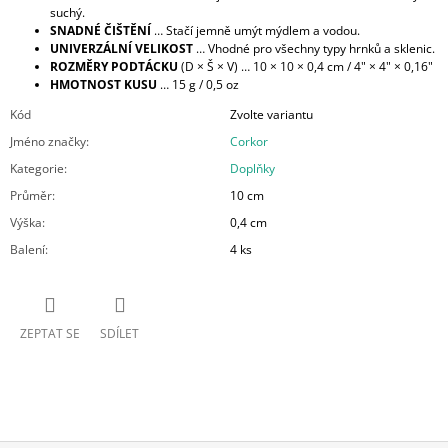
suchý.
SNADNÉ ČIŠTĚNÍ
… Stačí jemně umýt mýdlem a vodou.
UNIVERZÁLNÍ VELIKOST
… Vhodné pro všechny typy hrnků a sklenic.
ROZMĚRY PODTÁCKU
(D × Š × V) … 10 × 10 × 0,4 cm / 4" × 4" × 0,16"
HMOTNOST KUSU
… 15 g / 0,5 oz
Kód
Zvolte variantu
Jméno značky
:
Corkor
Kategorie
:
Doplňky
Průměr
:
10 cm
Výška
:
0,4 cm
Balení
:
4 ks
ZEPTAT SE
SDÍLET