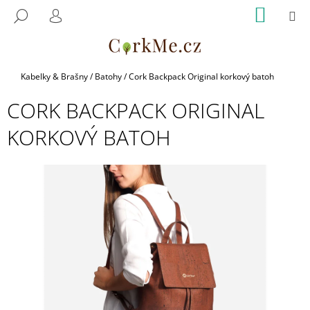
K
Přejít
NÁKUP
M
HLEDAT
na
KOŠÍK
O
PŘIHLÁŠENÍ
ZPĚT
ZPĚT
obsah
Š
Í
C
K
Domů
Kabelky & Brašny
/
Batohy
/
Cork Backpack Original korkový batoh
O
CORK BACKPACK ORIGINAL
P
O
KORKOVÝ BATOH
T
Ř
E
B
U
J
E
T
E
N