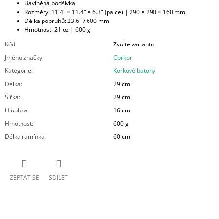
Bavlněná podšívka
Rozměry: 11.4" × 11.4" × 6.3" (palce) | 290 × 290 × 160 mm
Délka popruhů: 23.6" / 600 mm
Hmotnost: 21 oz | 600 g
Kód
Zvolte variantu
Jméno značky
:
Corkor
Kategorie
:
Korkové batohy
Délka
:
29 cm
Šířka
:
29 cm
Hloubka
:
16 cm
Hmotnost
:
600 g
Délka ramínka
:
60 cm
ZEPTAT SE
SDÍLET