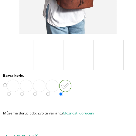
A
J
Í
T
?
HLEDAT
Barva korku
D
O
P
O
Můžeme doručit do:
Zvolte variantu
Možnosti doručení
R
U
Č
U