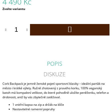
4 490 Kč
J
E
Měrná
Zvolte variantu
cena:
M
E
DO
CORKOR
KOŠÍKU
COIN
KORKOVÁ
PENĚŽENKA
2
190
Kč
POPIS
DISKUZE
Cork Backpack je jemně ženské pojetí sportovní klasiky – ideální parťák na
město i krátké výlety. Ručně zhotovený z pravého korku, 100% veganský
batoh má kompaktní velikost, do které pohodlně uložíte peněženku, telefon a
drobnosti, aniž by vás zbytečně zatěžoval.
1 vnitřní kapsa na zip a držák na klíče
Nastavitelné ramenní popruhy