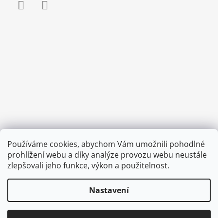
Facebook
Instagram
Používáme cookies, abychom Vám umožnili pohodlné
prohlížení webu a díky analýze provozu webu neustále
zlepšovali jeho funkce, výkon a použitelnost.
Nastavení
© 2026 Corkme.cz. Všechna práva vyhrazena.
Upravit nastavení cookies
Odstoupit od smlouvy