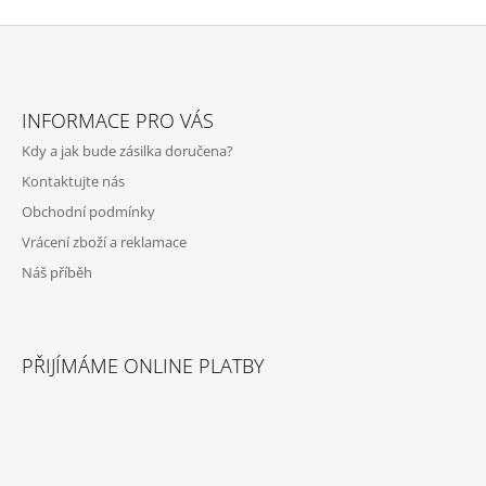
Z
Á
INFORMACE PRO VÁS
P
Kdy a jak bude zásilka doručena?
A
Kontaktujte nás
T
Obchodní podmínky
Í
Vrácení zboží a reklamace
Náš příběh
PŘIJÍMÁME ONLINE PLATBY