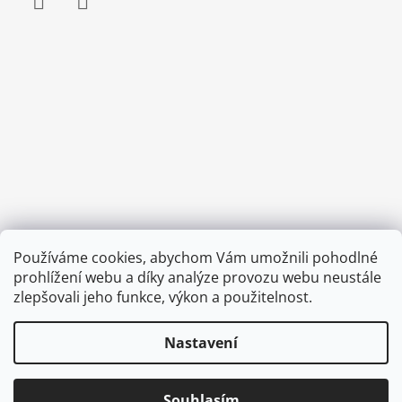
Facebook
Instagram
Používáme cookies, abychom Vám umožnili pohodlné
prohlížení webu a díky analýze provozu webu neustále
zlepšovali jeho funkce, výkon a použitelnost.
Nastavení
© 2026 Corkme.cz. Všechna práva vyhrazena.
Upravit nastavení cookies
Odstoupit od smlouvy
Souhlasím