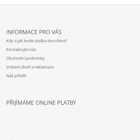
Z
Á
INFORMACE PRO VÁS
P
Kdy a jak bude zásilka doručena?
A
Kontaktujte nás
T
Obchodní podmínky
Í
Vrácení zboží a reklamace
Náš příběh
PŘIJÍMÁME ONLINE PLATBY