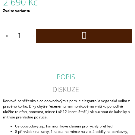
2 690 Kč
J
E
Měrná
Zvolte variantu
cena:
M
E
DO
CORKOR
KOŠÍKU
CROSS
DÁMSKÁ
KORKOVÁ
KABELKA
ČERNÁ
2
190
POPIS
Kč
DISKUZE
Korková peněženka s celoobvodovým zipem je elegantní a veganská volba z
pravého korku. Díky chytře řešenému harmonikovému vnitřku pohodlně
uložíte telefon, hotovost, mince i až 12 karet. Stačí ji sklouznout do kabelky a
mít vše přehledně po ruce.
Celoobvodový zip, harmonikové členění pro rychlý přehled
8 přihrádek na karty, 1 kapsa na mince na zip, 2 oddíly na bankovky,