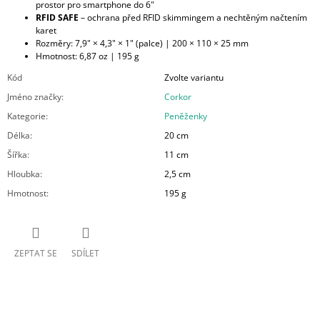
prostor pro smartphone do 6"
RFID SAFE
– ochrana před RFID skimmingem a nechtěným načtením
karet
Rozměry: 7,9" × 4,3" × 1" (palce) | 200 × 110 × 25 mm
Hmotnost: 6,87 oz | 195 g
Kód
Zvolte variantu
Jméno značky
:
Corkor
Kategorie
:
Peněženky
Délka
:
20 cm
Šířka
:
11 cm
Hloubka
:
2,5 cm
Hmotnost
:
195 g
ZEPTAT SE
SDÍLET