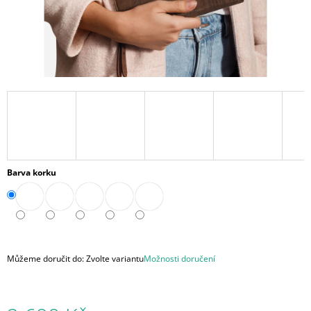
A
J
Í
T
?
HLEDAT
Barva korku
D
O
P
O
Můžeme doručit do:
Zvolte variantu
Možnosti doručení
R
U
Č
U